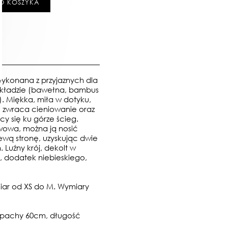
O KOSZYKA
wykonana z przyjaznych dla
składzie (bawełna, bambus
u). Miękka, miła w dotyku,
ę zwraca cieniowanie oraz
y się ku górze ścieg.
zwowa, można ją nosić
lewą stronę, uzyskując dwie
. Luźny krój, dekolt w
el, dodatek niebieskiego,
iar od XS do M. Wymiary
 pachy 60cm, długość