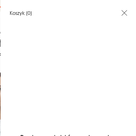
na terenie Polski
Koszyk
(0)
ki, topy
Bluzka cieniowana z zielenią
akt
Opinie o produktach
Bluzka c
z zielenią
220,00 
320,00 zł
Najniższa cena z 30 dni: 320,00 z
(0)