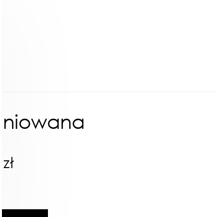
ieniowana
zł
ł