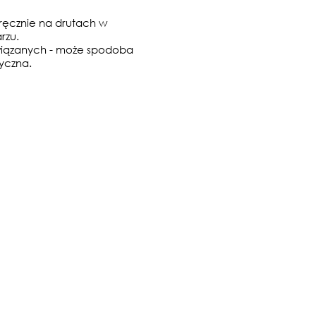
ręcznie na drutach w
rzu.
wiązanych - może spodoba
tyczna.