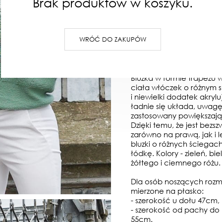
Brak produktów w koszyku.
W KOSZYKU :)
DODAJ D
Wysyłka:
48 godzin
WRÓĆ DO ZAKUPÓW
OPIS
OPINIE
Bluzka w formie trapezu 
ciała włóczek o różnym 
i niewielki dodatek akryl
ładnie się układa, uwag
zastosowany powiększając
Dzięki temu, że jest bezs
zarówno na prawą, jak i 
bluzki o różnych ściegach
łódkę. Kolory - zieleń, bi
żółtego i ciemnego różu.
Dla osób noszących rozm
mierzone na płasko:
- szerokość u dołu 47cm,
- szerokość od pachy do
55cm.