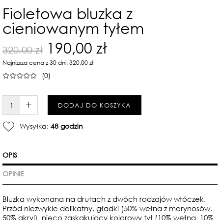
Fioletowa bluzka z
cieniowanym tyłem
190,00 zł
320,00 zł
Najniższa cena z 30 dni: 320,00 zł
(0)
W KOSZYKU :)
DODAJ DO KOSZYKA
Wysyłka:
48 godzin
OPIS
OPINIE
Bluzka wykonana na drutach z dwóch rodzajów włóczek.
Przód niezwykle delikatny, gładki (50% wełna z merynosów,
50% akryl), nieco zaskakujący kolorowy tył (10% wełna, 10%