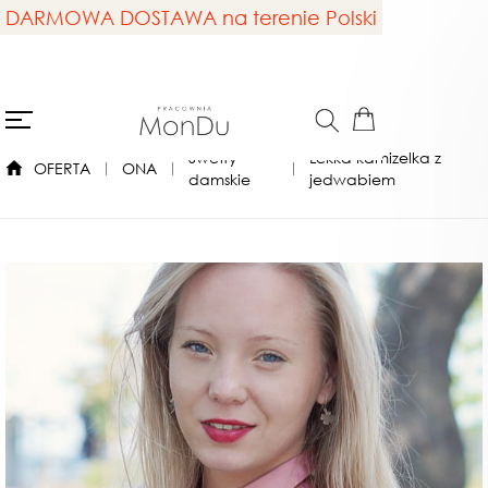
DARMOWA DOSTAWA na terenie Polski
Swetry
Lekka kamizelka z
OFERTA
ONA
damskie
jedwabiem