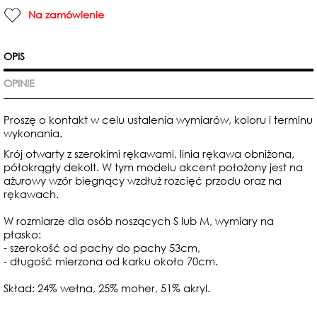
Na zamówienie
OPIS
OPINIE
Proszę o kontakt w celu ustalenia wymiarów, koloru i terminu
wykonania.
Krój otwarty z szerokimi rękawami, linia rękawa obniżona,
półokrągły dekolt. W tym modelu akcent położony jest na
ażurowy wzór biegnący wzdłuż rozcięć przodu oraz na
rękawach.
W rozmiarze dla osób noszących S lub M, wymiary na
płasko:
- szerokość od pachy do pachy 53cm,
- długość mierzona od karku około 70cm.
Skład: 24% wełna, 25% moher, 51% akryl.