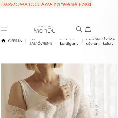
DARMOWA DOSTAWA na terenie Polski
NA
Swetry i
Kardigan Tulip z
OFERTA
ZAMÓWIENIE
kardigany
ażurem - kolory