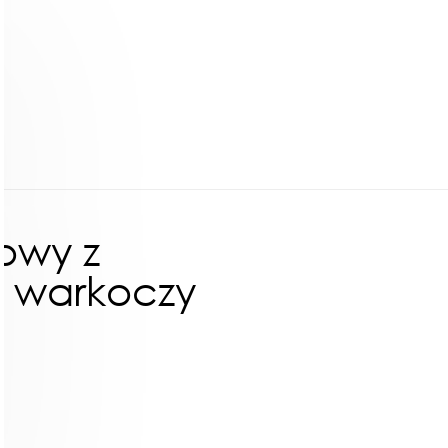
owy z
 warkoczy
ł