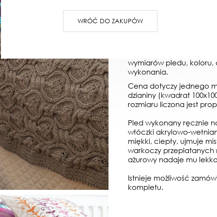
WRÓĆ DO ZAKUPÓW
OPIS
OPINIE
Przed zakupem proszę o k
wymiarów pledu, koloru, 
wykonania.
Cena dotyczy jednego 
dzianiny (kwadrat 100x1
rozmiaru liczona jest pro
Pled wykonany ręcznie na
włóczki akrylowo-wełnia
miękki, ciepły, ujmuje 
warkoczy przeplatanych 
ażurowy nadaje mu lekko
Istnieje możliwość zamó
kompletu.