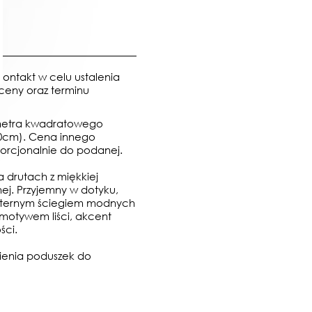
ontakt w celu ustalenia
ceny oraz terminu
metra kwadratowego
00cm).
Cena innego
porcjonalnie do podanej.
 drutach z miękkiej
nej.
Przyjemny w dotyku,
misternym ściegiem modnych
motywem liści, akcent
ści.
wienia poduszek do