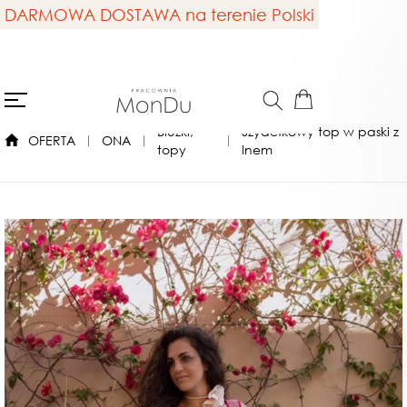
DARMOWA DOSTAWA na terenie Polski
Bluzki,
Szydełkowy top w paski z
OFERTA
ONA
topy
lnem