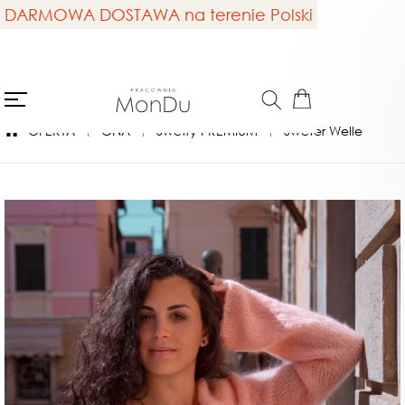
DARMOWA DOSTAWA na terenie Polski
OFERTA
ONA
Swetry PREMIUM
Sweter Welle