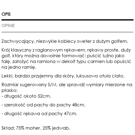
OPIS
OPINIE
Zachwycający, niezwykle kobiecy sweter z dużym golfem.
Krój klasyczny z raglanowym rękawem, rękawy proste, duży
golf, który można dowolnie formować: puścić luźno jako
falę, założyć na ramiona w dekolt typu carmen lub opuścić
na jedno ramię.
Lekki, bardzo przyjemny dla skóry, luksusowo otula ciało.
Rozmiar sugerowany S/M, ale sprawdź wymiary mierzone na
płasko:
- długość około 52cm,
- szerokość od pachy do pachy 48cm,
- długość rękawa od pachy 47cm.
Skład: 75% moher, 25% jedwab.