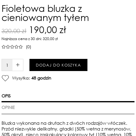
Fioletowa bluzka z
cieniowanym tyłem
190,00 zł
320,00 zł
Najniższa cena z 30 dni: 320,00 zł
(0)
W KOSZYKU :)
DODAJ DO KOSZYKA
Wysyłka:
48 godzin
OPIS
OPINIE
Bluzka wykonana na drutach z dwóch rodzajów włóczek.
Przód niezwykle delikatny, gładki (50% wełna z merynosów,
50% akryl), nieco zaskakujący kolorowy tył (10% wełna, 10%