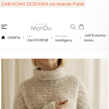
DARMOWA DOSTAWA na terenie Polski
NA
Swetry i
Golf Kukoma -
OFERTA
ZAMÓWIENIE
kardigany
kolory