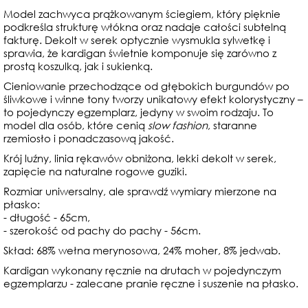
Model zachwyca prążkowanym ściegiem, który pięknie
podkreśla strukturę włókna oraz nadaje całości subtelną
fakturę. Dekolt w serek optycznie wysmukla sylwetkę i
sprawia, że kardigan świetnie komponuje się zarówno z
prostą koszulką, jak i sukienką.
Cieniowanie przechodzące od głębokich burgundów po
śliwkowe i winne tony tworzy unikatowy efekt kolorystyczny –
to pojedynczy egzemplarz, jedyny w swoim rodzaju. To
model dla osób, które cenią
slow fashion
, staranne
rzemiosło i ponadczasową jakość.
Krój luźny, linia rękawów obniżona, lekki dekolt w serek,
zapięcie na naturalne rogowe guziki.
Rozmiar uniwersalny, ale sprawdź wymiary mierzone na
płasko:
- długość - 65cm,
- szerokość od pachy do pachy - 56cm.
Skład: 68% wełna merynosowa, 24% moher, 8% jedwab.
Kardigan wykonany ręcznie na drutach w pojedynczym
egzemplarzu - zalecane pranie ręczne i suszenie na płasko.