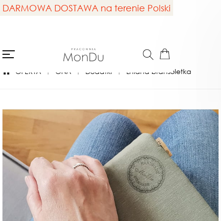
DARMOWA DOSTAWA na terenie Polski
OFERTA
ONA
Dodatki
Lniana bransoletka