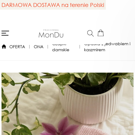
DARMOWA DOSTAWA na terenie Polski
Czapki
Opaska z jedwabiem i
OFERTA
ONA
damskie
kaszmirem