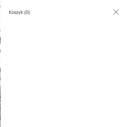
na terenie Polski
Koszyk
(0)
pki damskie
Oryginalna gruba czapa - kolory
akt
Opinie o produktach
Oryginal
czapa - k
95,00 z
135,00 zł
Najniższa cena z 30 dni: 135,00 z
(0)
kolor