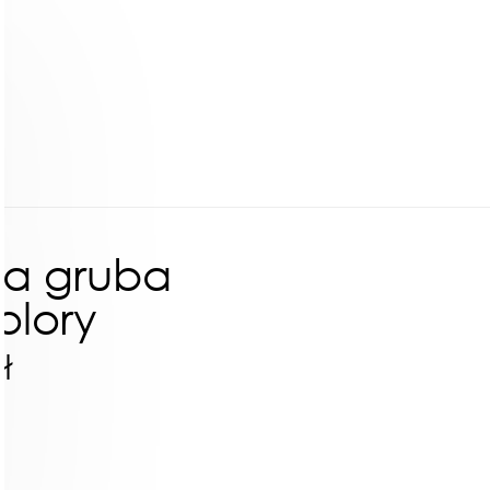
na gruba
olory
ł
ł