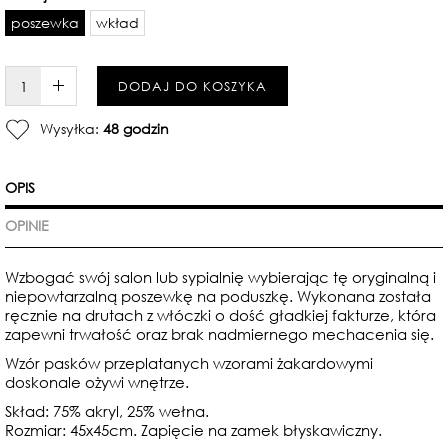
poszewka
wkład
W KOSZYKU :)
DODAJ DO KOSZYKA
Wysyłka:
48 godzin
OPIS
OPINIE
Wzbogać swój salon lub sypialnię wybierając tę oryginalną i
niepowtarzalną poszewkę na poduszkę. Wykonana została
ręcznie na drutach z włóczki o dość gładkiej fakturze, która
zapewni trwałość oraz brak nadmiernego mechacenia się.
Wzór pasków przeplatanych wzorami żakardowymi
doskonale ożywi wnętrze.
Skład: 75% akryl, 25% wełna.
Rozmiar: 45x45cm. Zapięcie na zamek błyskawiczny.