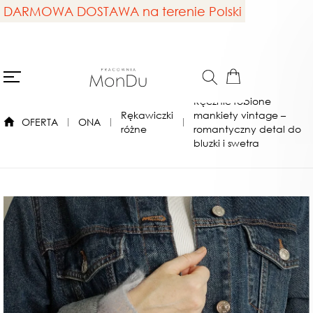
DARMOWA DOSTAWA na terenie Polski
Ręcznie robione
Rękawiczki
mankiety vintage –
OFERTA
ONA
różne
romantyczny detal do
bluzki i swetra