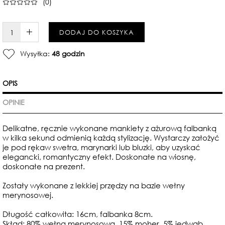
(0)
W KOSZYKU :)
DODAJ DO KOSZYKA
Wysyłka:
48 godzin
OPIS
OPINIE
Delikatne, ręcznie wykonane mankiety z ażurową falbanką
w kilka sekund odmienią każdą stylizację. Wystarczy założyć
je pod rękaw swetra, marynarki lub bluzki, aby uzyskać
elegancki, romantyczny efekt. Doskonałe na wiosnę,
doskonałe na prezent.
Zostały wykonane z lekkiej przędzy na bazie wełny
merynosowej.
Długość całkowita: 16cm, falbanka 8cm.
Skład: 80% wełna merynosowa, 15% moher, 5% jedwab.