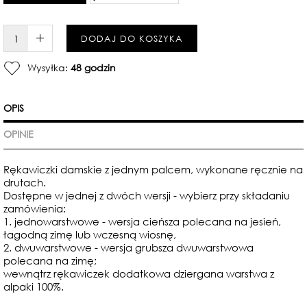
W KOSZYKU :)
DODAJ DO KOSZYKA
Wysyłka:
48 godzin
OPIS
OPINIE
Rękawiczki damskie z jednym palcem, wykonane ręcznie na
drutach.
Dostępne w jednej z dwóch wersji - wybierz przy składaniu
zamówienia:
1. jednowarstwowe - wersja cieńsza polecana na jesień,
łagodną zimę lub wczesną wiosnę,
2. dwuwarstwowe - wersja grubsza dwuwarstwowa
polecana na zimę;
wewnątrz rękawiczek dodatkowa dziergana warstwa z
alpaki 100%.