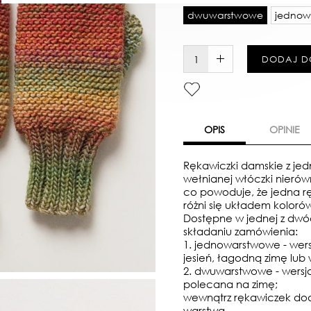
dwuwarstwowe
jednow
W KOSZYKU :)
DODAJ D
OPIS
OPINIE
Rękawiczki damskie z j
wełnianej włóczki nierów
co powoduje, że jedna r
różni się układem koloró
Dostępne w jednej z dwóch
składaniu zamówienia:
1. jednowarstwowe - wer
jesień, łagodną zimę lub
2. dwuwarstwowe - wers
polecana na zimę;
wewnątrz rękawiczek do
warstwa.