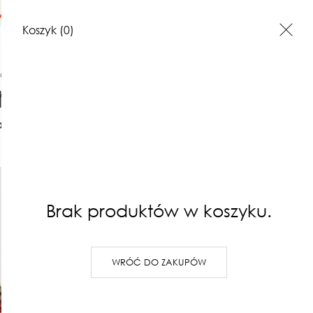
na terenie Polski
Koszyk
(0)
awiczki różne
Rękawiczki wełniane Sjena
akt
Opinie o produktach
Rękawicz
wełniane
Brak produktów w koszyku.
165,00 zł
Najniższa cena z 30 dni: 165,00 z
WRÓĆ DO ZAKUPÓW
(0)
rodzaj