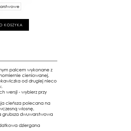
arstwowe
O KOSZYKA
ednym palcem wykonane
z
nomiernie cieniowanej,
ękawiczka od drugiej nieco
w.
 wersji - wybierz przy
sja cieńsza polecana na
 wczesną wiosnę,
ja grubsza dwuwarstwowa
datkowa dziergana