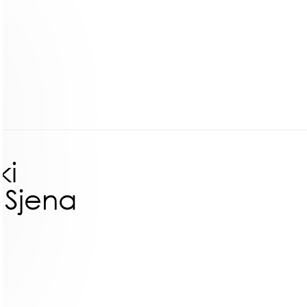
ki
 Sjena
ł