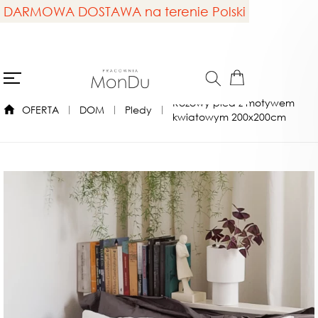
DARMOWA DOSTAWA na terenie Polski
Różowy pled z motywem
OFERTA
DOM
Pledy
kwiatowym 200x200cm