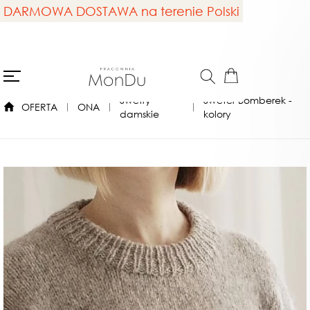
DARMOWA DOSTAWA na terenie Polski
Swetry
Sweter Bomberek -
OFERTA
ONA
damskie
kolory