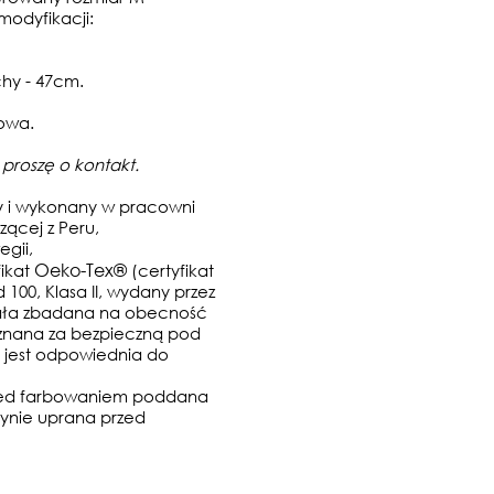
modyfikacji:
hy - 47cm.
owa.
 proszę o kontakt.
y i wykonany w pracowni
ącej z Peru,
gii,
Oeko-Tex®
fikat
(certyfikat
 100, Klasa II, wydany przez
stała zbadana na obecność
 uznana za bezpieczną pod
 jest odpowiednia do
rzed farbowaniem poddana
ynie uprana przed