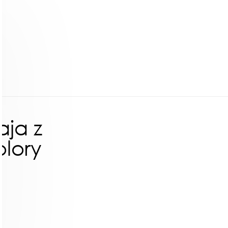
aja z
olory
ł