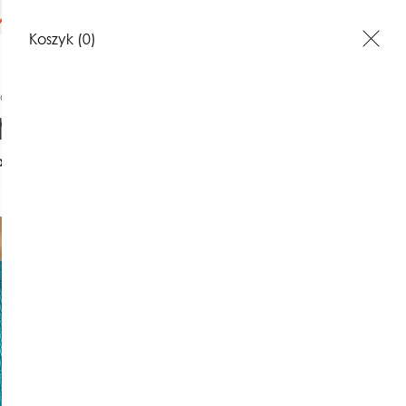
na terenie Polski
Koszyk
(0)
try PREMIUM
Sweter Gaja z alpaki - kolory
akt
Opinie o produktach
Sweter G
alpaki - k
820,00 zł
Najniższa cena z 30 dni: 820,00 z
(0)
kolor