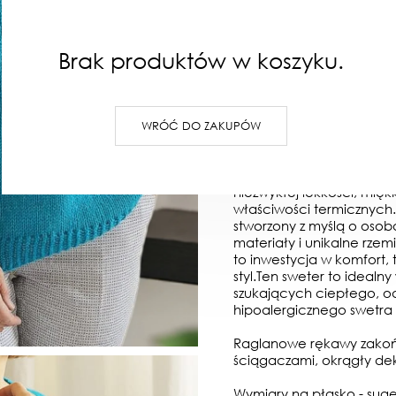
PRODUKT NIEDOSTĘPNY
Brak produktów w koszyku.
OPIS
OPINIE
WRÓĆ DO ZAKUPÓW
Klasyka w pełnym wydani
pełni naturalny. Został r
najwyższej jakości włókna
niezwykłej lekkości, mię
właściwości termicznych.
stworzony z myślą o osob
materiały i unikalne rzemi
to inwestycja w komfort,
styl.Ten sweter to idealn
szukających ciepłego, o
hipoalergicznego swetra
Raglanowe rękawy zakoń
ściągaczami, okrągły dek
Wymiary na płasko - sug