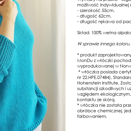
możliwość indywidualnej 
- szerokość 55cm,
- długość 62cm,
- długość rękawa od pac
Skład: 100% wełna alpak
W sprawie innego koloru,
* produkt zaprojektowan
MonDu z włóczki pochodz
wyprodukowanej w Norwe
* włóczka posiada certy
nr 22.HPE.07484), Standard
Hohenstein Institute. Zo
substancji szkodliwych i
względem ekologicznym,
kontaktu ze skórą,
* włóczka nie została p
obróbce chemicznej, jed
farbowaniem.