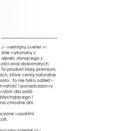
u - wełniany sweter w
ęcznie wykonany z
 alpaki, słynącego z
kkości oraz doskonałych
 To produkt klasy premium,
ach, które cenią naturalne
osło, to nie tylko odzież –
 trwałość i ponadczasowy
y wybór dla osób
ddychającego i
 na chłodne dni.
czone wysokimi
olt.
erowany rozmiar M -