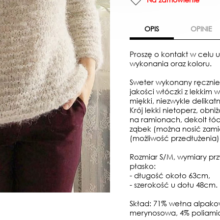
OPIS
OPINIE
Proszę o kontakt w celu u
wykonania oraz koloru.
Sweter wykonany ręcznie 
jakości włóczki z lekkim 
miękki, niezwykle delikatn
Krój lekki nietoperz, obni
na ramionach, dekolt łód
ząbek (można nosić zami
(możliwość przedłużenia)
Rozmiar S/M, wymiary prz
płasko:
- długość około 63cm,
- szerokość u dołu 48cm.
Skład: 71% wełna alpak
merynosowa, 4% poliami