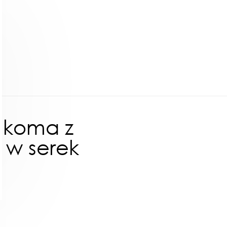
ukoma z
 w serek
ł