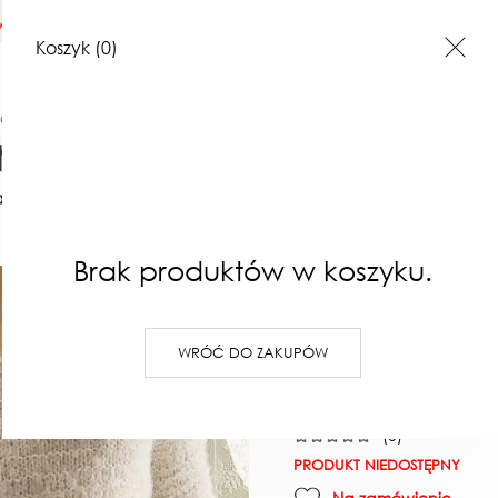
na terenie Polski
Koszyk
(0)
NIE
Swetry i kardigany
Sweter Kukoma z dekoltem w serek
akt
Opinie o produktach
Sweter K
Brak produktów w koszyku.
dekoltem
WRÓĆ DO ZAKUPÓW
520,00 zł
Najniższa cena z 30 dni: 520,00 z
(0)
PRODUKT NIEDOSTĘPNY
Na zamówienie