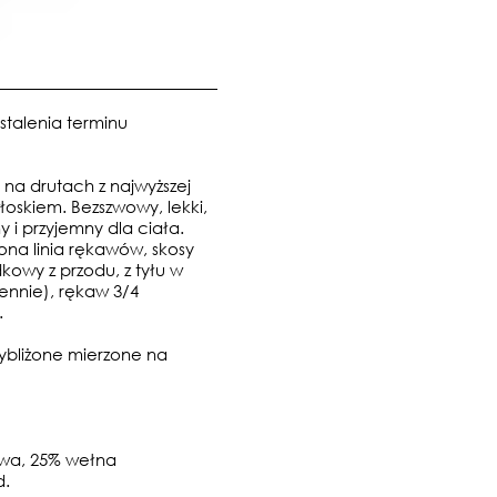
stalenia terminu
na drutach z najwyższej
włoskiem. Bezszwowy, lekki,
y i przyjemny dla ciała.
żona linia rękawów, skosy
kowy z przodu, z tyłu w
ennie), rękaw 3/4
.
ybliżone mierzone na
owa, 25% wełna
d.