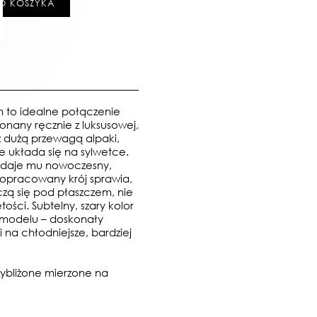
O KOSZYKA
m to idealne połączenie
onany ręcznie z luksusowej,
z dużą przewagą alpaki,
e układa się na sylwetce.
adaje mu nowoczesny,
opracowany krój sprawia,
czą się pod płaszczem, nie
ści. Subtelny, szary kolor
 modelu – doskonały
i na chłodniejsze, bardziej
ybliżone mierzone na