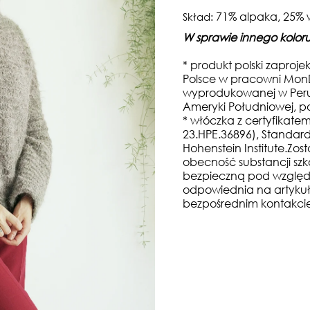
71% alpaka, 25% 
Skład:
W sprawie innego koloru,
* produkt polski zaproj
Polsce w pracowni MonD
wyprodukowanej w Peru 
Ameryki Południowej, po
* włóczka z certyfikatem
23.HPE.36896), Standar
Hohenstein Institute.Zo
obecność substancji szk
bezpieczną pod względ
odpowiednia na artykuł
bezpośrednim kontakcie