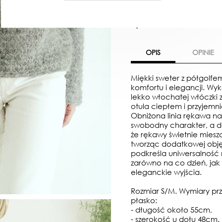
W KOSZYKU :)
DODAJ D
OPIS
OPINIE
Miękki sweter z półgolfe
komfortu i elegancji. Wyk
lekko włochatej włóczki 
otula ciepłem i przyjemni
Obniżona linia rękawa n
swobodny charakter, a d
że rękawy świetnie miesz
tworząc dodatkowej objęto
podkreśla uniwersalność
zarówno na co dzień, jak 
eleganckie wyjścia.
Rozmiar S/M. Wymiary prz
płasko:
- długość około 55cm,
- szerokość u dołu 48cm.