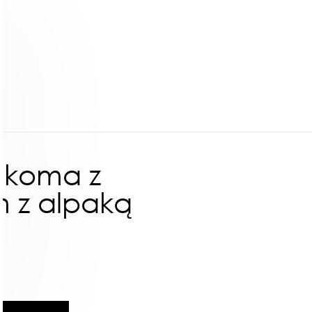
ukoma z
m z alpaką
ł