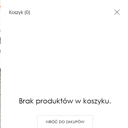
na terenie Polski
Koszyk
(0)
try damskie
Sweter Kukoma z pólgolfem z alpaką
akt
Opinie o produktach
Sweter K
pólgolfe
490,00 zł
Brak produktów w koszyku.
Najniższa cena z 30 dni: 490,00 z
(0)
WRÓĆ DO ZAKUPÓW