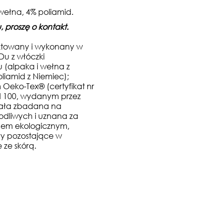
wełna, 4% poliamid
.
 proszę o kontakt.
ektowany i wykonany w
u z włóczki
(alpaka i wełna z
liamid z Niemiec);
 Oeko-Tex® (certyfikat nr
d 100, wydanym przez
stała zbadana na
odliwych i uznana za
em ekologicznym,
y pozostające w
 ze skórą.