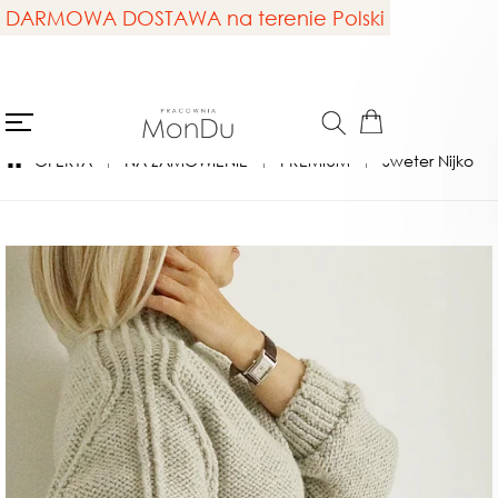
DARMOWA DOSTAWA na terenie Polski
OFERTA
NA ZAMÓWIENIE
PREMIUM
Sweter Nijko