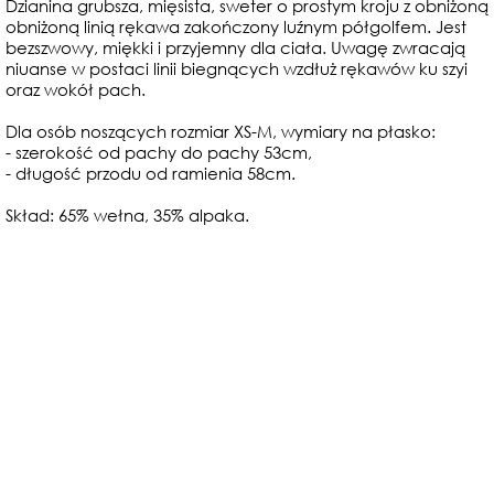
Dzianina grubsza, mięsista, sweter o prostym kroju z obniżoną
obniżoną linią rękawa zakończony luźnym półgolfem. Jest
bezszwowy, miękki i przyjemny dla ciała. Uwagę zwracają
niuanse w postaci linii biegnących wzdłuż rękawów ku szyi
oraz wokół pach.
Dla osób noszących rozmiar XS-M, wymiary na płasko:
- szerokość od pachy do pachy 53cm,
- długość przodu od ramienia 58cm.
Skład: 65% wełna, 35% alpaka.