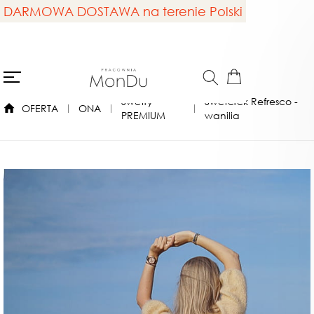
DARMOWA DOSTAWA na terenie Polski
Swetry
Sweterek Refresco -
OFERTA
ONA
PREMIUM
wanilia