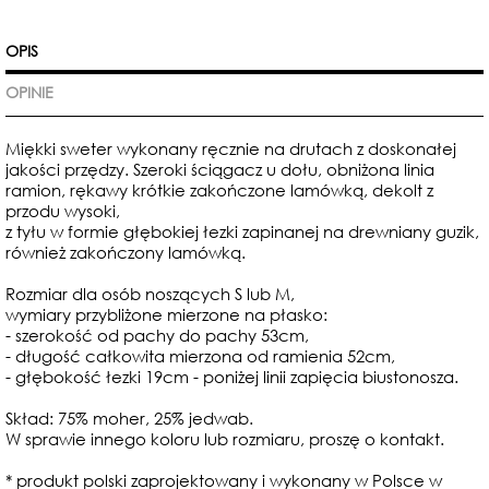
OPIS
OPINIE
Miękki sweter wykonany ręcznie na drutach z doskonałej
jakości przędzy.
Szeroki ściągacz u dołu, obniżona linia
ramion,
rękawy krótkie zakończone lamówką,
dekolt z
przodu wysoki,
z tyłu w formie głębokiej łezki zapinanej na drewniany guzik,
również zakończony lamówką.
Rozmiar dla osób noszących S lub M,
wymiary przybliżone mierzone na płasko:
- szerokość od pachy do pachy 53cm,
- długość całkowita mierzona od ramienia 52cm,
- głębokość łezki 19cm - poniżej linii zapięcia biustonosza.
Skład: 75% moher, 25% jedwab.
W sprawie innego koloru lub rozmiaru, proszę o kontakt.
* produkt polski zaprojektowany i wykonany w Polsce w