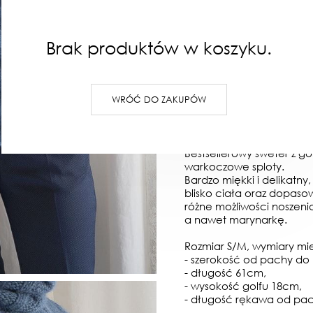
PRODUKT NIEDOSTĘPNY
Na zamówienie
Brak produktów w koszyku.
OPIS
OPINIE
WRÓĆ DO ZAKUPÓW
Proszę o kontakt w celu
koloru i terminu wykona
Bestsellerowy sweter z 
warkoczowe sploty.
Bardzo miękki i delikatny,
blisko ciała oraz dopas
różne możliwości noszeni
a nawet marynarkę.
Rozmiar S/M, wymiary mi
- szerokość od pachy do
- długość 61cm,
- wysokość golfu 18cm,
- długość rękawa od pa