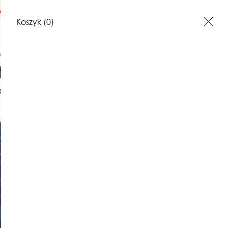
na terenie Polski
Koszyk
(0)
NIE
Swetry i kardigany
Warkoczowy golf Vava - kolory
akt
Opinie o produktach
Warkoczo
Vava - ko
520,00 zł
Najniższa cena z 30 dni: 520,00 z
(0)
kolor