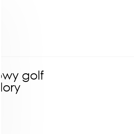
wy golf
lory
ł