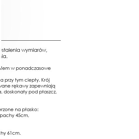
 ustalenia wymiarów,
nia.
golfem w ponadczasowe
 a przy tym ciepły. Krój
owane rękawy zapewniają
a, doskonały pod płaszcz,
erzone na płasko:
 pachy 45cm,
chy 61cm.