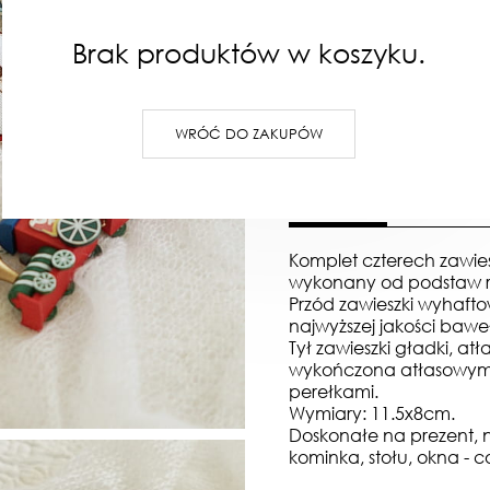
(0)
Brak produktów w koszyku.
W KOSZYKU :)
DODAJ D
WRÓĆ DO ZAKUPÓW
OPIS
OPINIE
Komplet czterech zawie
wykonany od podstaw r
Przód zawieszki wyhaft
najwyższej jakości bawe
Tył zawieszki gładki, at
wykończona atłasowym 
perełkami.
Wymiary: 11.5x8cm.
Doskonałe na prezent, n
kominka, stołu, okna -