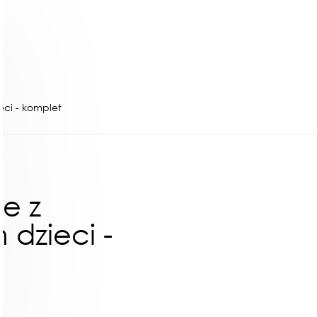
ci - komplet
e z
dzieci -
ł