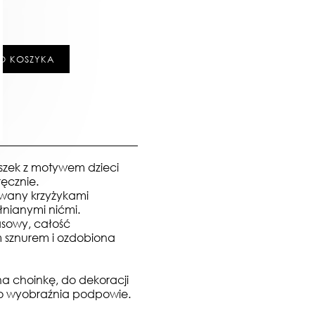
O KOSZYKA
szek z motywem dzieci
ęcznie.
owany krzyżykami
łnianymi nićmi.
łasowy, całość
sznurem i ozdobiona
a choinkę, do dekoracji
 co wyobraźnia podpowie.