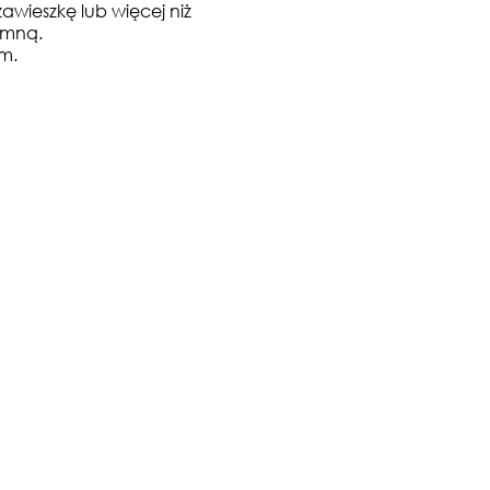
zawieszkę lub więcej niż
e mną.
am.