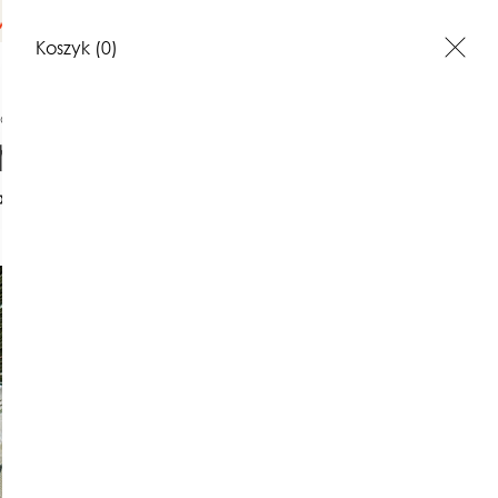
na terenie Polski
Koszyk
(0)
AZJE
Boże Narodzenie
Zawieszki haftowane z motywem dzie
akt
Opinie o produktach
Zawieszki
haftowan
motywem 
komplet
240,00 zł
Najniższa cena z 30 dni: 240,00 z