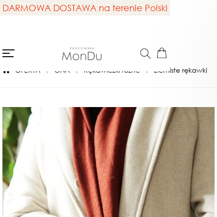
DARMOWA DOSTAWA na terenie Polski
OFERTA
ONA
Rękawiczki różne
Ziemiste rękawki